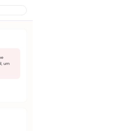
ne
il, um