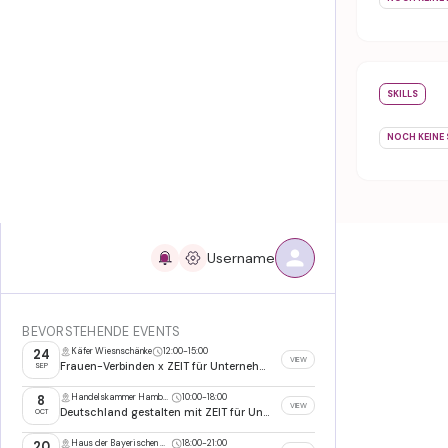
SKILLS
NOCH KEINE 
Username
BEVORSTEHENDE EVENTS
Käfer Wiesnschänke
12:00
-
15:00
24
VIEW
Frauen-Verbinden x ZEIT für Unternehmer Wiesn 2026
SEP
Handelskammer Hamburg
10:00
-
18:00
8
VIEW
Deutschland gestalten mit ZEIT für Unternehmer
OCT
Haus der Bayerischen Wirtschaft, München
18:00
-
21:00
20