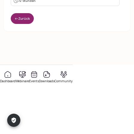
72 Stunden
Zurück
Dashboard
Webinare
Events
Downloads
Community