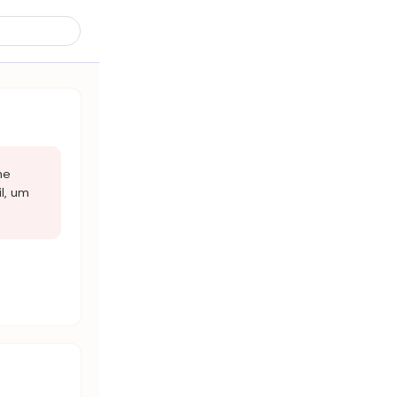
ne
il, um