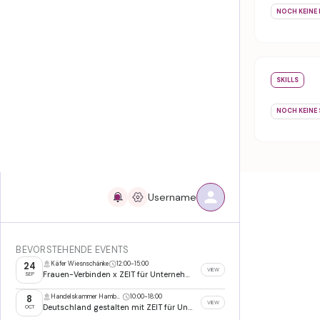
NOCH KEINE 
SKILLS
NOCH KEINE 
Username
BEVORSTEHENDE EVENTS
Käfer Wiesnschänke
12:00
-
15:00
24
VIEW
Frauen-Verbinden x ZEIT für Unternehmer Wiesn 2026
SEP
Handelskammer Hamburg
10:00
-
18:00
8
VIEW
Deutschland gestalten mit ZEIT für Unternehmer
OCT