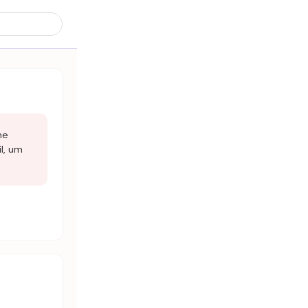
ne
il, um