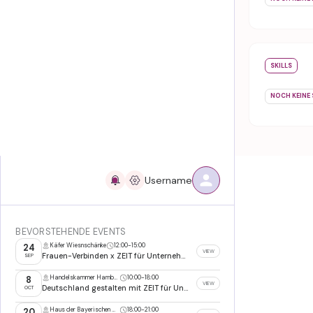
SKILLS
NOCH KEINE 
Username
BEVORSTEHENDE EVENTS
Käfer Wiesnschänke
12:00
-
15:00
24
VIEW
Frauen-Verbinden x ZEIT für Unternehmer Wiesn 2026
SEP
Handelskammer Hamburg
10:00
-
18:00
8
VIEW
Deutschland gestalten mit ZEIT für Unternehmer
OCT
Haus der Bayerischen Wirtschaft, München
18:00
-
21:00
20