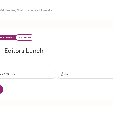
LIVE-EVENT
5.5.2025
 Editors Lunch
e 45 Minuten
tba