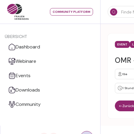
COMMUNITY PLATFORM
ÜBERSICHT
EVENT
Dashboard
OMR -
Webinare
tba
Events
1 Stund
Downloads
Community
Zurück