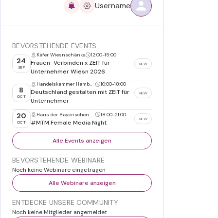
Username
BEVORSTEHENDE EVENTS
Käfer Wiesnschänke
12:00
-
15:00
24
Frauen-Verbinden x ZEIT für
VIEW
SEP
Unternehmer Wiesn 2026
Handelskammer Hamburg
10:00
-
18:00
8
Deutschland gestalten mit ZEIT für
VIEW
OCT
Unternehmer
Haus der Bayerischen Wirtschaft, München
18:00
-
21:00
20
VIEW
#MTM Female Media Night
OCT
Alle Events anzeigen
BEVORSTEHENDE WEBINARE
Noch keine Webinare eingetragen
Alle Webinare anzeigen
ENTDECKE UNSERE COMMUNITY
Noch keine Mitglieder angemeldet