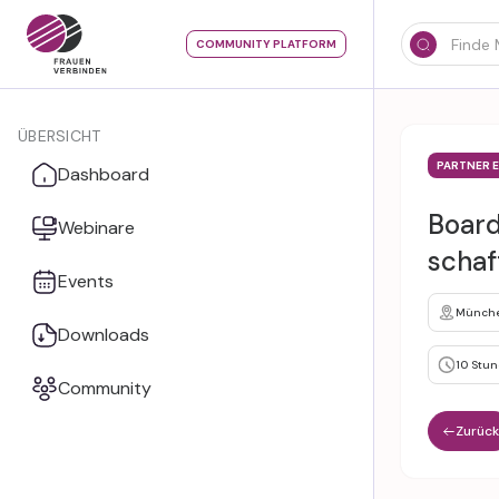
COMMUNITY PLATFORM
ÜBERSICHT
PARTNER 
Dashboard
Board
Webinare
schaf
Events
Münch
Downloads
10 Stu
Community
Zurück