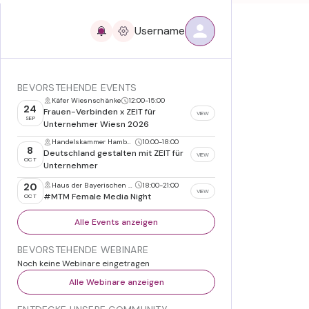
Username
BEVORSTEHENDE EVENTS
Käfer Wiesnschänke
12:00
-
15:00
24
Frauen-Verbinden x ZEIT für
VIEW
SEP
Unternehmer Wiesn 2026
Handelskammer Hamburg
10:00
-
18:00
8
Deutschland gestalten mit ZEIT für
VIEW
OCT
Unternehmer
Haus der Bayerischen Wirtschaft, München
18:00
-
21:00
20
VIEW
#MTM Female Media Night
OCT
Alle Events anzeigen
BEVORSTEHENDE WEBINARE
Noch keine Webinare eingetragen
Alle Webinare anzeigen