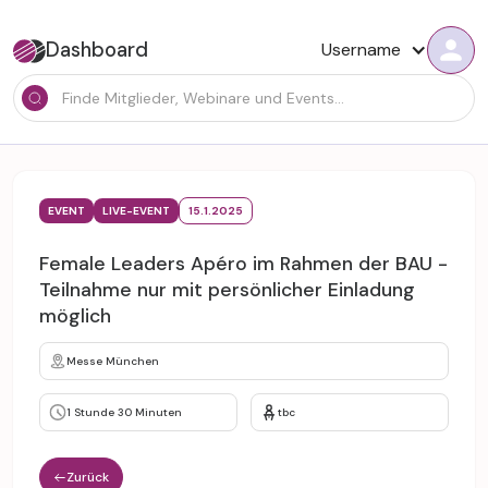
Dashboard
Username
EVENT
LIVE-EVENT
15.1.2025
Female Leaders Apéro im Rahmen der BAU -
Teilnahme nur mit persönlicher Einladung
möglich
Messe München
1 Stunde 30 Minuten
tbc
Zurück