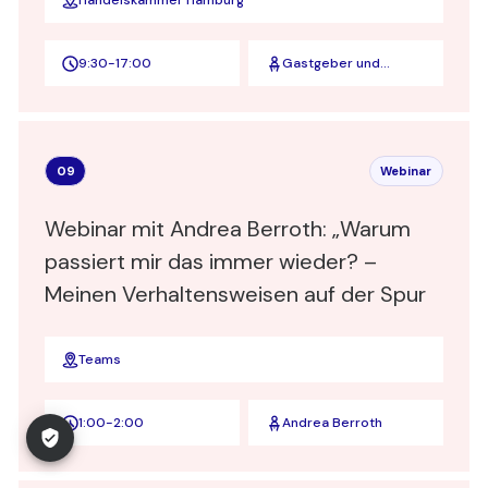
Handelskammer Hamburg
9:30
-
17:00
Gastgeber und
Speaker
09
Webinar
Webinar mit Andrea Berroth: „Warum
passiert mir das immer wieder? –
Meinen Verhaltensweisen auf der Spur
Teams
1:00
-
2:00
Andrea Berroth