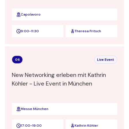
Capolavoro
9:00
-
11:30
Theresa Fritsch
06
Live Event
New Networking erleben mit Kathrin
Köhler - Live Event in München
Messe München
17:00
-
19:00
Kathrin Köhler