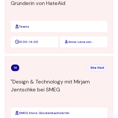
Gründerin von HateAid
Teams
13:00
-
14:00
Anna-Lena von
Hodenberg
14
Site Visit
"Design & Technology mit Mirjam
Jentschke bei SMEG
SMEG Store, Glockenbachviertel