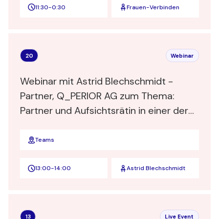
11:30
-
0:30
Frauen-Verbinden
20
Webinar
Webinar mit Astrid Blechschmidt -
Partner, Q_PERIOR AG zum Thema:
Partner und Aufsichtsrätin in einer der
Top 3 deutschen Business und IT-
Beratungen – Wer nicht wagt, der nicht
Teams
gewinnt
13:00
-
14:00
Astrid Blechschmidt
13
Live Event