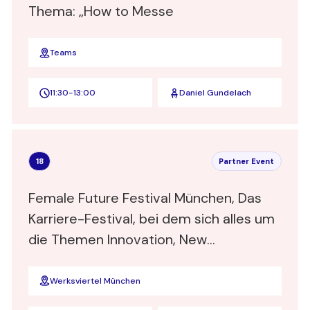
Thema: „How to Messe
Teams
11:30
-
13:00
Daniel Gundelach
18
Partner Event
Female Future Festival München, Das
Karriere-Festival, bei dem sich alles um
die Themen Innovation, New
Leadership, New Work und Job-
Chancen dreht. Sonderkonditionen für
Werksviertel München
Frauen-Verbinden Mitglieder