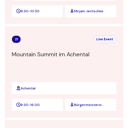
8:30
-
10:30
Mirjam Jentschke
21
Live Event
Mountain Summit im Achental
Achental
9:30
-
16:00
Bürgermeisterin
Martina Gaukler und
Achental Tourismus
Geschäftsführerin
Elisabeth Keihl