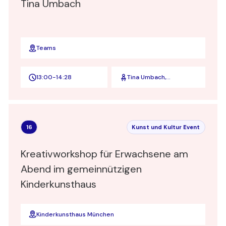
Tina Umbach
Teams
13:00
-
14:28
Tina Umbach,
Organisationsberaterin
I Combining
mindfulness with
measurability in your
organization I Managing
16
Kunst und Kultur Event
Director Corporate
Mindshift
Kreativworkshop für Erwachsene am
Abend im gemeinnützigen
Kinderkunsthaus
Kinderkunsthaus München