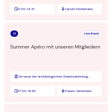
0:00
-
14:41
Carolin Stüdemann,
Vorstandsvorsitzende
von Viva con Agua
13
Live Event
Summer Apèro mit unseren Mitgliedern
Terrasse der archäologischen Staatssammlung,
sola.bar
17:00
-
19:30
Frauen-Verbinden