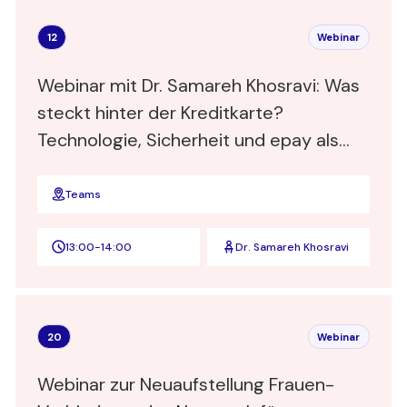
12
Webinar
Webinar mit Dr. Samareh Khosravi: Was
steckt hinter der Kreditkarte?
Technologie, Sicherheit und epay als
Zahlungsdienstleister für Händler und
Kreditkartenanbieter
Teams
13:00
-
14:00
Dr. Samareh Khosravi
20
Webinar
Webinar zur Neuaufstellung Frauen-