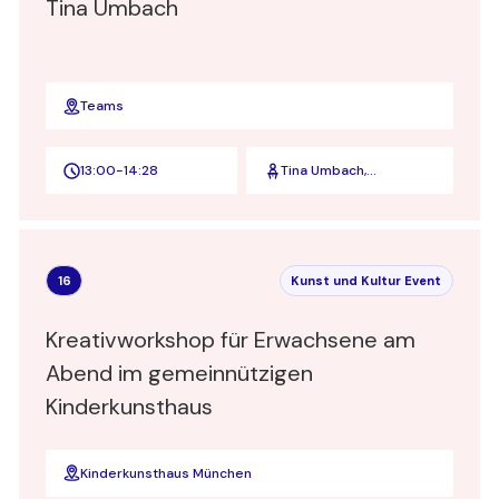
Tina Umbach
Teams
13:00
-
14:28
Tina Umbach,
Organisationsberaterin
I Combining
mindfulness with
measurability in your
organization I Managing
16
Kunst und Kultur Event
Director Corporate
Mindshift
Kreativworkshop für Erwachsene am
Abend im gemeinnützigen
Kinderkunsthaus
Kinderkunsthaus München