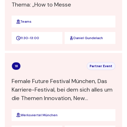
Thema: „How to Messe
Teams
11:30
-
13:00
Daniel Gundelach
18
Partner Event
Female Future Festival München, Das
Karriere-Festival, bei dem sich alles um
die Themen Innovation, New
Leadership, New Work und Job-
Chancen dreht. Sonderkonditionen für
Werksviertel München
Frauen-Verbinden Mitglieder