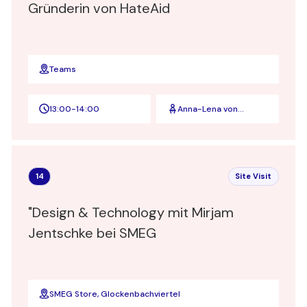
Gründerin von HateAid
Teams
13:00
-
14:00
Anna-Lena von
Hodenberg
14
Site Visit
"Design & Technology mit Mirjam
Jentschke bei SMEG
SMEG Store, Glockenbachviertel