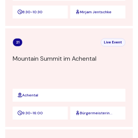
8:30
-
10:30
Mirjam Jentschke
21
Live Event
Mountain Summit im Achental
Achental
9:30
-
16:00
Bürgermeisterin
Martina Gaukler und
Achental Tourismus
Geschäftsführerin
Elisabeth Keihl