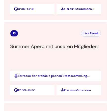
0:00
-
14:41
Carolin Stüdemann,
Vorstandsvorsitzende
von Viva con Agua
13
Live Event
Summer Apèro mit unseren Mitgliedern
Terrasse der archäologischen Staatssammlung,
sola.bar
17:00
-
19:30
Frauen-Verbinden