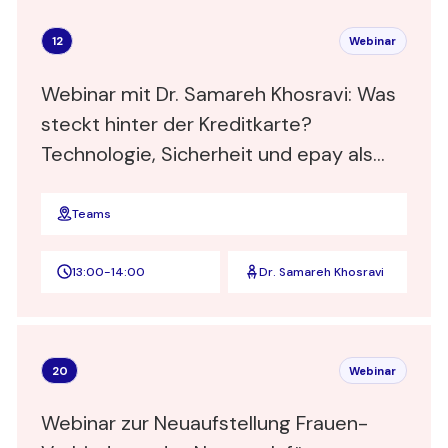
12
Webinar
Webinar mit Dr. Samareh Khosravi: Was
steckt hinter der Kreditkarte?
Technologie, Sicherheit und epay als
Zahlungsdienstleister für Händler und
Kreditkartenanbieter
Teams
13:00
-
14:00
Dr. Samareh Khosravi
20
Webinar
Webinar zur Neuaufstellung Frauen-