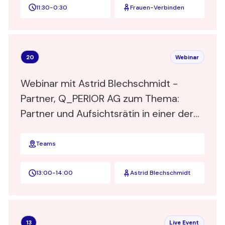
11:30
-
0:30
Frauen-Verbinden
20
Webinar
Webinar mit Astrid Blechschmidt -
Partner, Q_PERIOR AG zum Thema:
Partner und Aufsichtsrätin in einer der
Top 3 deutschen Business und IT-
Beratungen – Wer nicht wagt, der nicht
Teams
gewinnt
13:00
-
14:00
Astrid Blechschmidt
13
Live Event