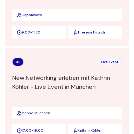
Capolavoro
9:00
-
11:30
Theresa Fritsch
06
Live Event
New Networking erleben mit Kathrin
Köhler - Live Event in München
Messe München
17:00
-
19:00
Kathrin Köhler