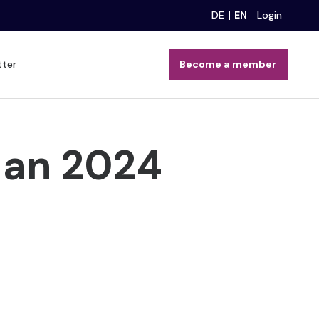
DE
EN
Login
tter
Become a member
lan 2024