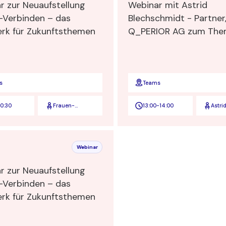
r zur Neuaufstellung
Webinar mit Astrid
-Verbinden – das
Blechschmidt - Partner
Netzwerk für Zukunftsthemen
Q_PERIOR AG zum Thema:
Partner und Aufsichtsrä
einer der Top 3 deutsc
Business und IT-Berat
Wer nicht wagt, der ni
s
Teams
gewinnt
0:30
Frauen-
13:00
-
14:00
Astri
Verbinden
Blec
Webinar
r zur Neuaufstellung
-Verbinden – das
Netzwerk für Zukunftsthemen