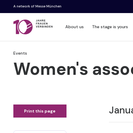
A network of Messe München
About us
The stage is yours
Events
Women's assoc
Janu
Print this page