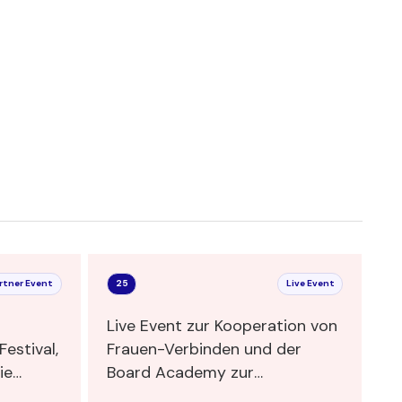
rtner Event
25
Live Event
Live Event zur Kooperation von
estival,
Frauen-Verbinden und der
Board Academy zur
w
Bildungspartnerschaft