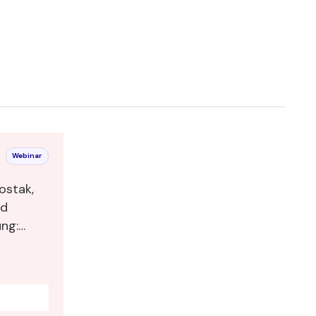
Webinar
ostak,
nd
ng: