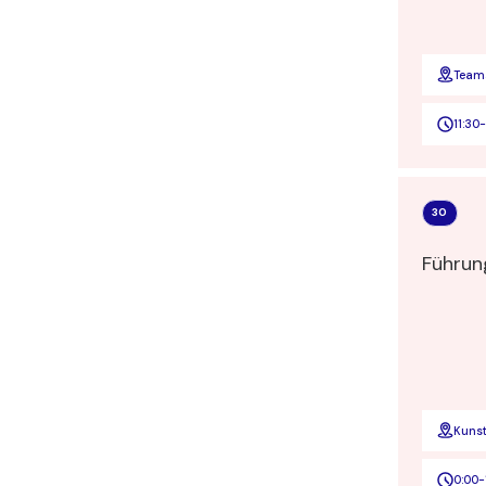
Team
11:30
-
30
Führun
Kuns
0:00
-