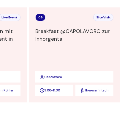
Live Event
09
Site Visit
n mit
Breakfast @CAPOLAVORO zur
ent in
Inhorgenta
Capolavoro
in Köhler
9:00
-
11:30
Theresa Fritsch