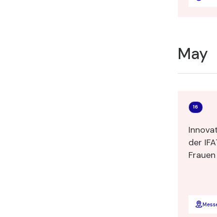
May
16
Innova
der IF
Frauen die Welt re
Männer 
Mess