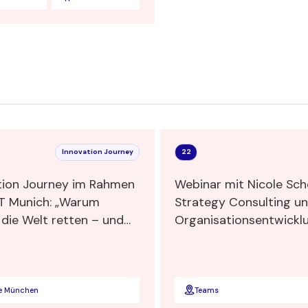
Schieferle
Innovation Journey
22
tion Journey im Rahmen
Webinar mit Nicole Sch
AT Munich: „Warum
Strategy Consulting u
tten – und
Organisationsentwicklu
dabei unerlässlich sind"
Inclusive Leadership"
e München
Teams