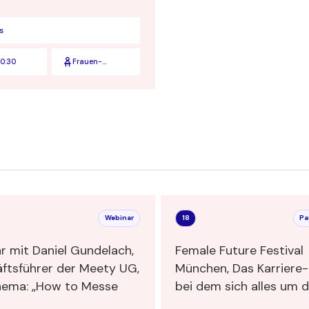
s
0:30
Frauen-
Verbinden
Webinar
18
Pa
r mit Daniel Gundelach,
Female Future Festival
ftsführer der Meety UG,
München, Das Karriere-F
m Thema: „How to Messe
bei dem sich alles um die
Themen Innovation, Ne