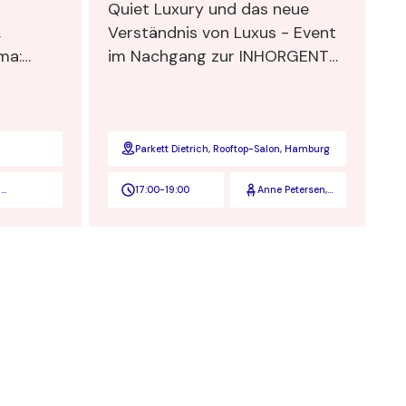
Quiet Luxury und das neue
,
Verständnis von Luxus - Event
im Nachgang zur INHORGENTA
tin in
MUNICH
hen
ungen –
cht
Parkett Dietrich, Rooftop-Salon, Hamburg
d
17:00
-
19:00
Anne Petersen,
hschmidt
Stefanie
Maendlein,
Stephanie
Benzing