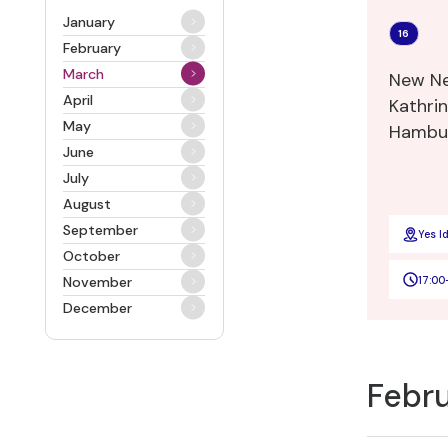
January
16
February
March
New Ne
April
Kathrin
May
Hambu
June
July
August
September
Yes I
October
17:00
November
December
Febr