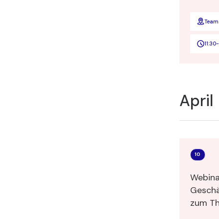
Team
11:30
-
April
10
Webina
Geschä
zu