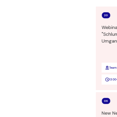
20
Webina
"Schlu
Umgang
Andrea
Traini
Führun
Team
13:00
06
New Ne