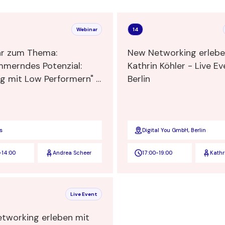
Webinar
14
r zum Thema:
New Networking erlebe
mmerndes Potenzial:
Kathrin Köhler - Live Ev
 mit Low Performern" -
Berlin
 Scheer, Consulting,
ng und Coaching für
gskräfte
s
Digital You GmbH, Berlin
-
14:00
Andrea Scheer
17:00
-
19:00
Kathr
Live Event
tworking erleben mit