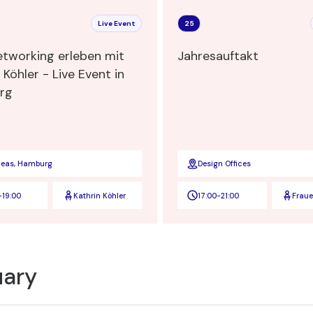
Live Event
25
tworking erleben mit
Jahresauftakt
 Köhler - Live Event in
rg
deas, Hamburg
Design Offices
-
19:00
Kathrin Köhler
17:00
-
21:00
Frau
Verbi
uary