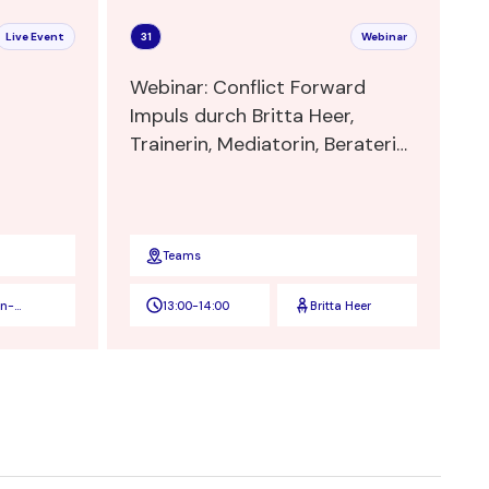
Live Event
31
Webinar
Webinar: Conflict Forward
Impuls durch Britta Heer,
Trainerin, Mediatorin, Beraterin
und Transformatorin
Teams
en-
13:00
-
14:00
Britta Heer
nden