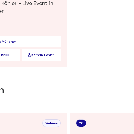
 Köhler - Live Event in
en
e München
-
19:00
Kathrin Köhler
h
Webinar
20