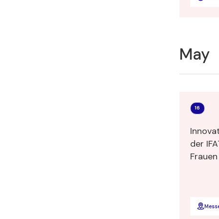
May
16
Innova
der IF
Frauen die Welt re
Männer 
Mess