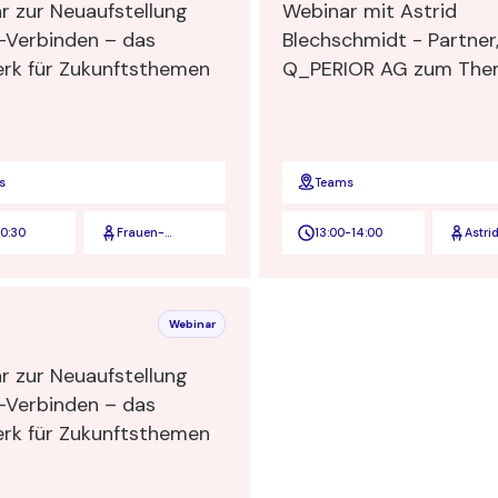
r zur Neuaufstellung
Webinar mit Astrid
-Verbinden – das
Blechschmidt - Partner
Netzwerk für Zukunftsthemen
Q_PERIOR AG zum Thema:
Partner und Aufsichtsrä
einer der Top 3 deutsc
Business und IT-Berat
Wer nicht wagt, der ni
s
Teams
gewinnt
0:30
Frauen-
13:00
-
14:00
Astri
Verbinden
Blec
Webinar
r zur Neuaufstellung
-Verbinden – das
Netzwerk für Zukunftsthemen