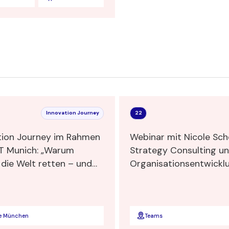
Schieferle
Innovation Journey
22
tion Journey im Rahmen
Webinar mit Nicole Sch
AT Munich: „Warum
Strategy Consulting u
tten – und
Organisationsentwicklu
dabei unerlässlich sind"
Inclusive Leadership"
e München
Teams