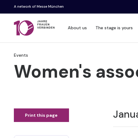
A network of Messe München
About us
The stage is yours
Events
Women's assoc
Janu
Print this page