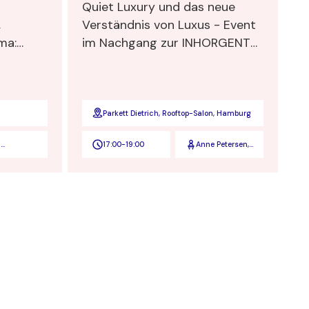
Quiet Luxury und das neue
,
Verständnis von Luxus - Event
im Nachgang zur INHORGENTA
tin in
MUNICH
hen
ungen –
cht
Parkett Dietrich, Rooftop-Salon, Hamburg
d
17:00
-
19:00
Anne Petersen,
hschmidt
Stefanie
Maendlein,
Stephanie
Benzing