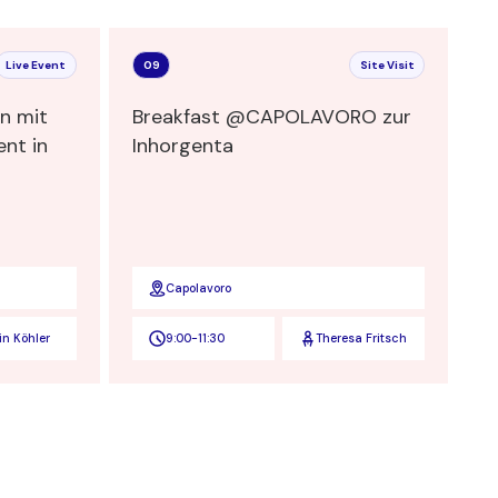
Live Event
09
Site Visit
n mit
Breakfast @CAPOLAVORO zur
ent in
Inhorgenta
Capolavoro
in Köhler
9:00
-
11:30
Theresa Fritsch