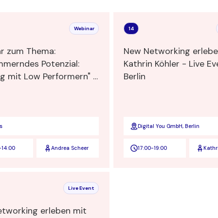
Webinar
14
r zum Thema:
New Networking erlebe
mmerndes Potenzial:
Kathrin Köhler - Live Ev
 mit Low Performern" -
Berlin
 Scheer, Consulting,
ng und Coaching für
gskräfte
s
Digital You GmbH, Berlin
-
14:00
Andrea Scheer
17:00
-
19:00
Kathr
Live Event
tworking erleben mit