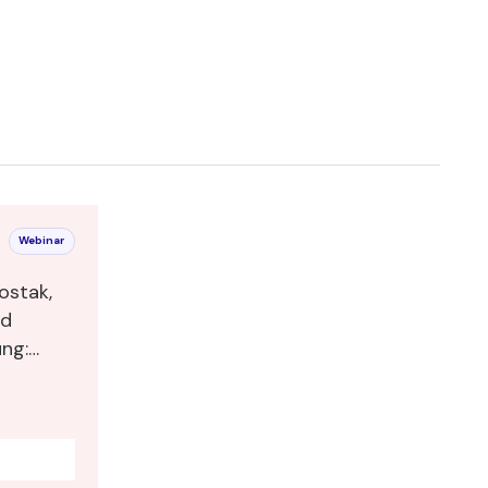
Webinar
ostak,
nd
ng: