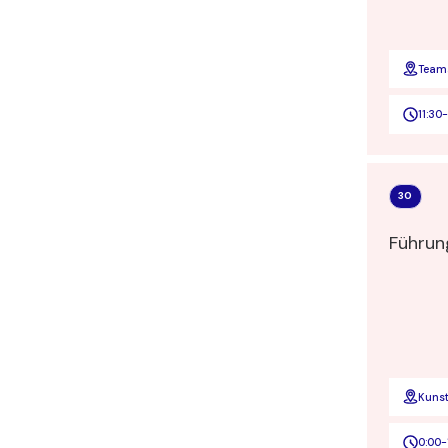
Team
11:30
-
30
Führun
Kuns
0:00
-