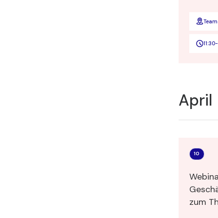
Team
11:30
-
April
10
Webina
Geschä
zu