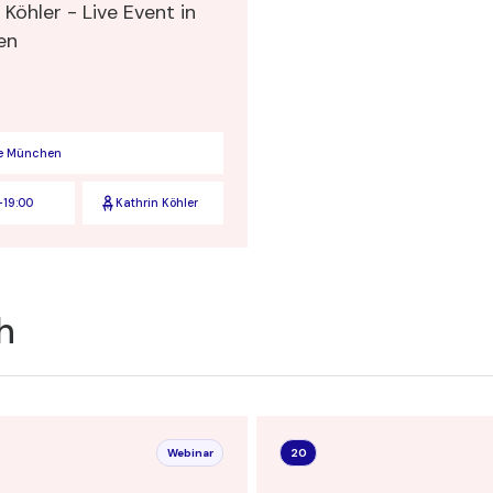
 Köhler - Live Event in
en
e München
-
19:00
Kathrin Köhler
h
Webinar
20