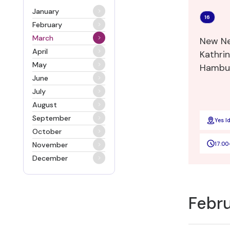
January
16
February
March
New Ne
April
Kathrin
May
Hambu
June
July
August
September
Yes I
October
17:00
November
December
Febr