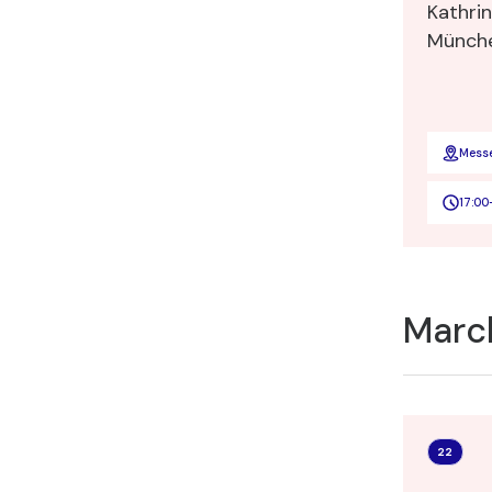
Kathrin
Münch
Mess
17:00
Marc
22