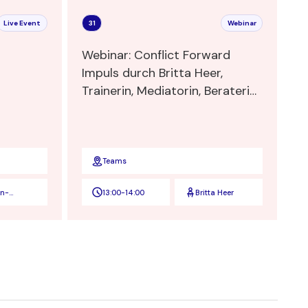
Live Event
31
Webinar
Webinar: Conflict Forward
Impuls durch Britta Heer,
Trainerin, Mediatorin, Beraterin
und Transformatorin
Teams
en-
13:00
-
14:00
Britta Heer
nden