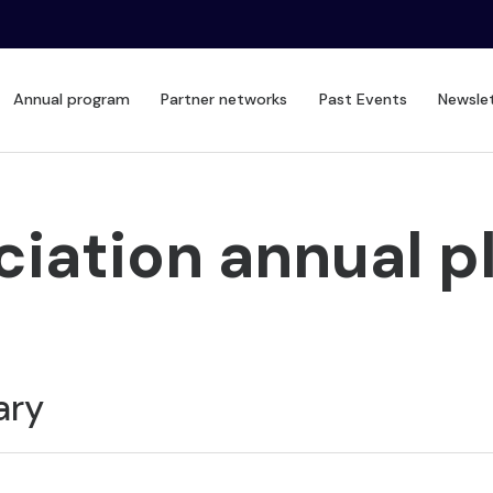
Annual program
Partner networks
Past Events
Newsle
iation annual p
ary