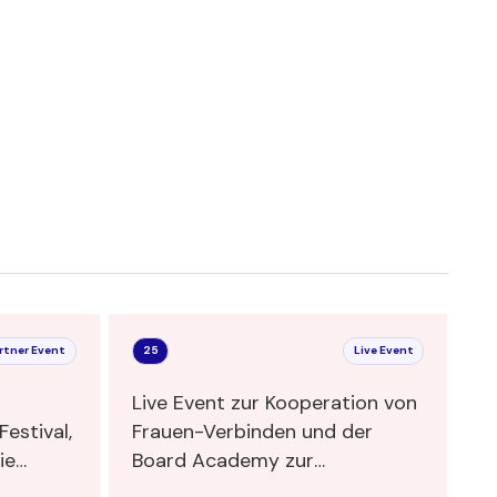
rtner Event
25
Live Event
Live Event zur Kooperation von
estival,
Frauen-Verbinden und der
Board Academy zur
w
Bildungspartnerschaft