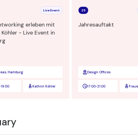
Live Event
25
tworking erleben mit
Jahresauftakt
 Köhler - Live Event in
rg
deas, Hamburg
Design Offices
-
19:00
Kathrin Köhler
17:00
-
21:00
Frau
Verbi
uary