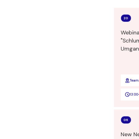
20
Webina
"Schlu
Umgang
Andrea
Traini
Führun
Team
13:00
06
New Ne