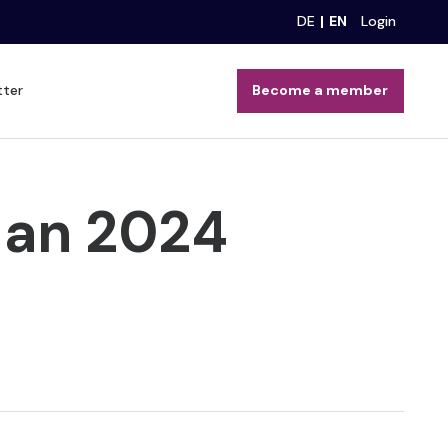
DE
EN
Login
tter
Become a member
lan 2024