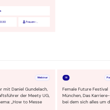
s
0:30
Frauen-
Verbinden
Webinar
18
Pa
r mit Daniel Gundelach,
Female Future Festival
ftsführer der Meety UG,
München, Das Karriere-F
m Thema: „How to Messe
bei dem sich alles um die
Themen Innovation, Ne