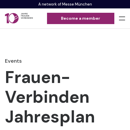
A network of Messe München
Become a member
Events
Frauen-
Verbinden
Jahresplan