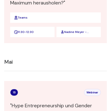
Maximum herausholen?"
Teams
11:30
-
12:30
Nadine Meyer -
Marketing-Expertin
und
Geschäftsführerin
der Contentkueche
GmbH
Mai
15
Webinar
"Hype Entrepreneurship und Gender