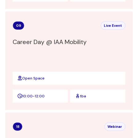
09
Live Event
Career Day @ IAA Mobility
Open Space
10:00
-
12:00
tba
18
Webinar