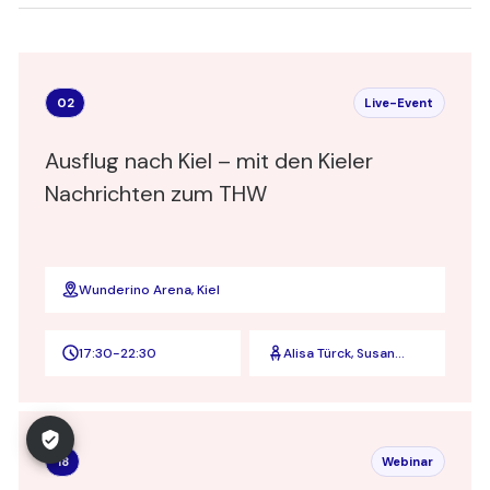
02
Live-Event
Ausflug nach Kiel – mit den Kieler
Nachrichten zum THW
Wunderino Arena, Kiel
17:30
-
22:30
Alisa Türck, Susan
Molzow
18
Webinar