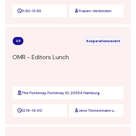
11:30
-
12:30
Frauen-Verbinden
05
Kooperationsevent
OMR - Editors Lunch
The Fontenay, Fontenay 10, 20354 Hamburg
12:15
-
14:00
Jens Tönnesmann und
Anke Rippert