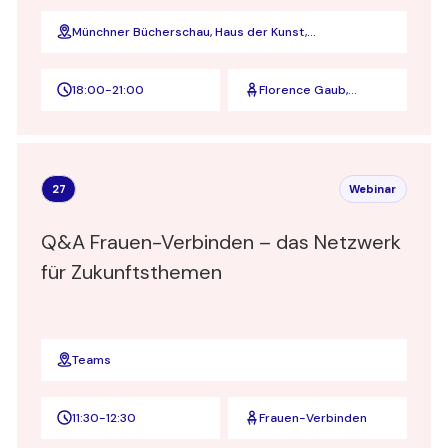
Münchner Bücherschau, Haus der Kunst,
Terrassensaal, Prinzregentenstraße 1, München
18:00
-
21:00
Florence Gaub,
Friederike
Eickelschulte
27
Webinar
Q&A Frauen-Verbinden – das Netzwerk
für Zukunftsthemen
Teams
11:30
-
12:30
Frauen-Verbinden