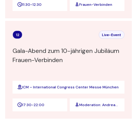
11:30
-
12:30
Frauen-Verbinden
12
Live-Event
Gala-Abend zum 10-jährigen Jubiläum
Frauen-Verbinden
ICM – International Congress Center Messe München
17:30
-
22:00
Moderation: Andrea
Lauterbach, BR
Fernsehen