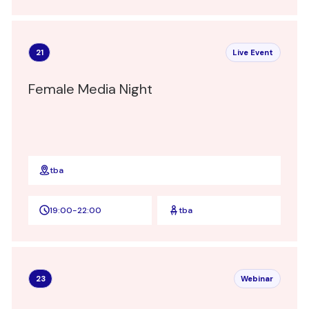
21
Live Event
Female Media Night
tba
19:00
-
22:00
tba
23
Webinar