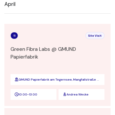
April
11
Site Visit
Green Fibra Labs @ GMUND
Papierfabrik
GMUND Papierfabrik am Tegernsee, Mangfallstraße 5,
83703 Gmund am Tegernsee
10:00
-
13:00
Andrea Wecke