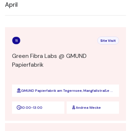
April
11
Site Visit
Green Fibra Labs @ GMUND
Papierfabrik
GMUND Papierfabrik am Tegernsee, Mangfallstraße 5,
83703 Gmund am Tegernsee
10:00
-
13:00
Andrea Wecke