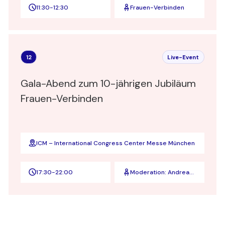
11:30
-
12:30
Frauen-Verbinden
12
Live-Event
Gala-Abend zum 10-jährigen Jubiläum
Frauen-Verbinden
ICM – International Congress Center Messe München
17:30
-
22:00
Moderation: Andrea
Lauterbach, BR
Fernsehen