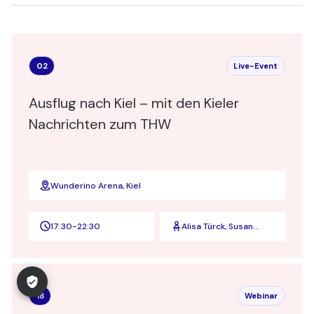
02
Live-Event
Ausflug nach Kiel – mit den Kieler
Nachrichten zum THW
Wunderino Arena, Kiel
17:30
-
22:30
Alisa Türck, Susan
Molzow
18
Webinar