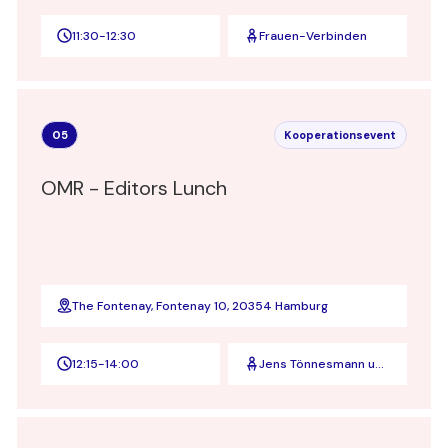
11:30
-
12:30
Frauen-Verbinden
05
Kooperationsevent
OMR - Editors Lunch
The Fontenay, Fontenay 10, 20354 Hamburg
12:15
-
14:00
Jens Tönnesmann und
Anke Rippert