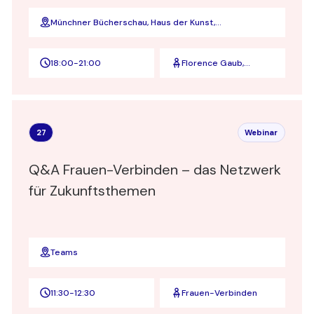
Münchner Bücherschau, Haus der Kunst,
Terrassensaal, Prinzregentenstraße 1, München
18:00
-
21:00
Florence Gaub,
Friederike
Eickelschulte
27
Webinar
Q&A Frauen-Verbinden – das Netzwerk
für Zukunftsthemen
Teams
11:30
-
12:30
Frauen-Verbinden