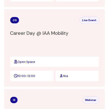
09
Live Event
Career Day @ IAA Mobility
Open Space
10:00
-
12:00
tba
18
Webinar