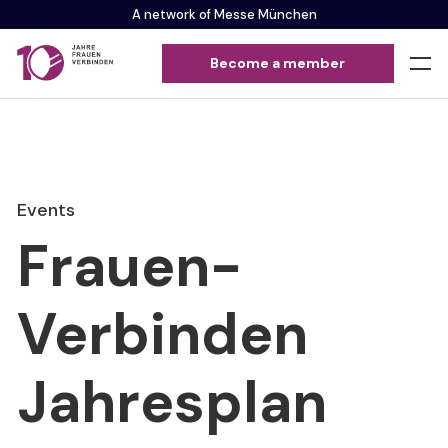
A network of Messe München
Become a member
Events
Frauen-
Verbinden
Jahresplan