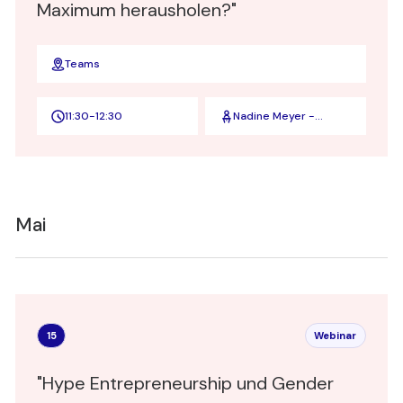
Maximum herausholen?"
Teams
11:30
-
12:30
Nadine Meyer -
Marketing-Expertin
und
Geschäftsführerin
der Contentkueche
GmbH
Mai
15
Webinar
"Hype Entrepreneurship und Gender