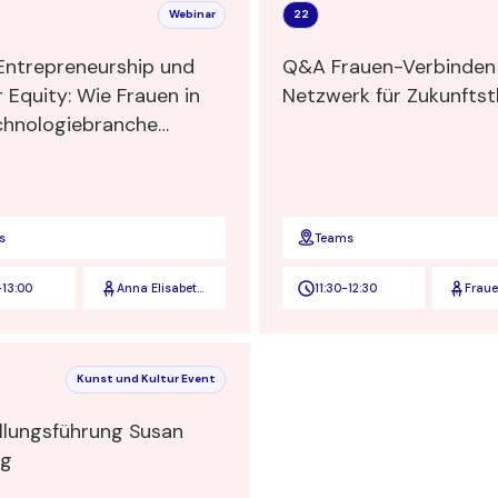
Webinar
22
Entrepreneurship und
Q&A Frauen-Verbinden – 
 Equity: Wie Frauen in
Netzwerk für Zukunfts
chnologiebranche
tion und Erwartungen
ren"
s
Teams
-
13:00
Anna Elisabeth
11:30
-
12:30
Frau
Tari
Verbi
Kunst und Kultur Event
llungsführung Susan
ag