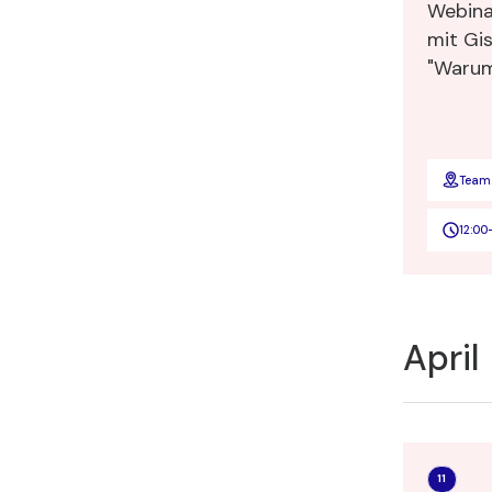
Webina
mit Gi
"Warum
ist! 15
Team
12:00
April
11