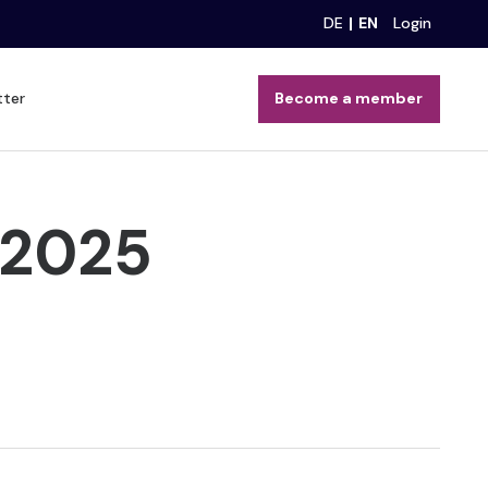
DE
EN
Login
tter
Become a member
 2025