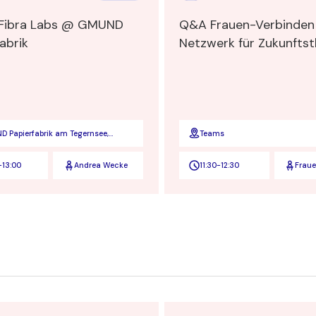
Fibra Labs @ GMUND
Q&A Frauen-Verbinden
abrik
Netzwerk für Zukunfts
 Papierfabrik am Tegernsee,
Teams
fallstraße 5, 83703 Gmund am
nsee
-
13:00
Andrea Wecke
11:30
-
12:30
Frau
Verbi