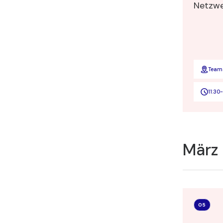
Netzwe
Team
11:30
-
März
05