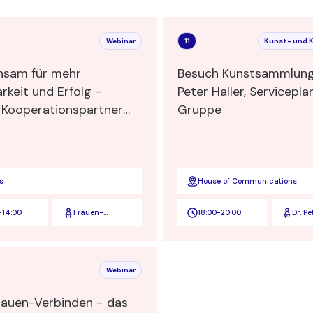
Webinar
11
Kunst- und 
sam für mehr
Besuch Kunstsammlung
rkeit und Erfolg -
Peter Haller, Servicepla
 Kooperationspartner
Gruppe
 sich vor
s
House of Communications
-
14:00
Frauen-
18:00
-
20:00
Dr. Pe
Verbinden -
ZEIT - Board
Academy -
STRIVE
Webinar
uen-Verbinden - das