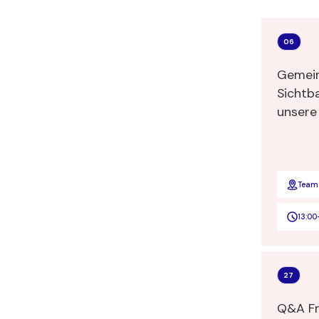
06
Gemein
Sichtba
unsere
stellen
Team
13:00
27
Q&A Fra