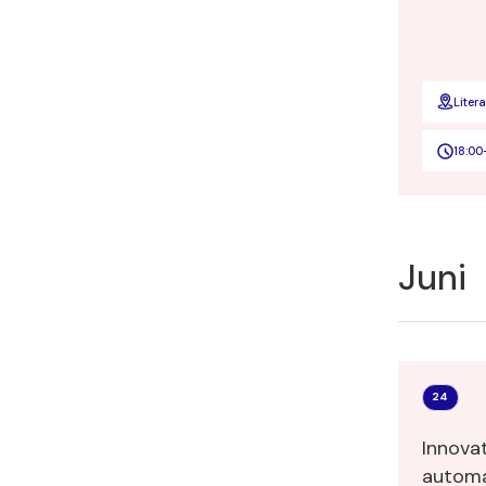
Liter
Münc
18:00
Juni
24
Innova
automa