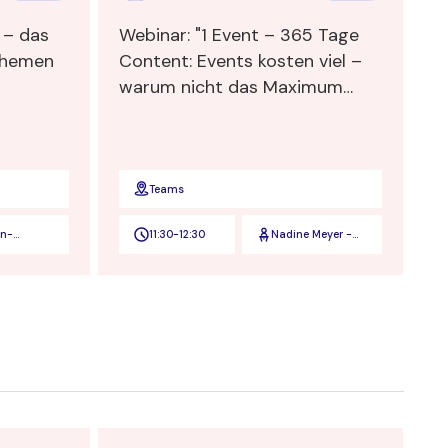
 – das
Webinar: "1 Event – 365 Tage
themen
Content: Events kosten viel –
warum nicht das Maximum
herausholen?"
Teams
en-
11:30
-
12:30
Nadine Meyer -
nden
Marketing-
Expertin und
Geschäftsführerin
der
Contentkueche
GmbH