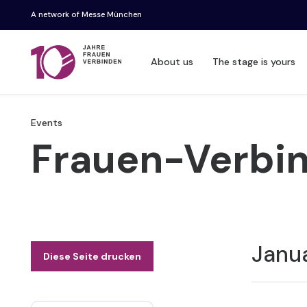
A network of Messe München
About us
The stage is yours
Events
Frauen-Verbin
Janu
Diese Seite drucken