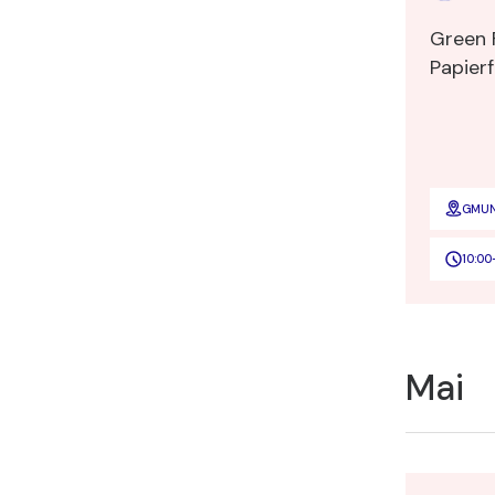
Green 
Papierf
GMUND
Mang
Teger
10:00
Mai