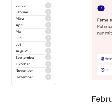
Januar
15
Februar
März
Female
April
Rahmen
Mai
nur mit
Juni
möglic
Juli
August
September
Mess
Oktober
16:30
November
Dezember
Febr