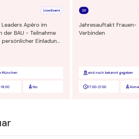
Live Event
23
 Leaders Apéro im
Jahresauftakt Frauen-
 der BAU - Teilnahme
Verbinden
 persönlicher Einladung
h
e München
wird noch bekannt gegeben
-
18:00
tbc
17:00
-
21:00
Alon
Khar
Co-F
CTO 
Gmb
uar