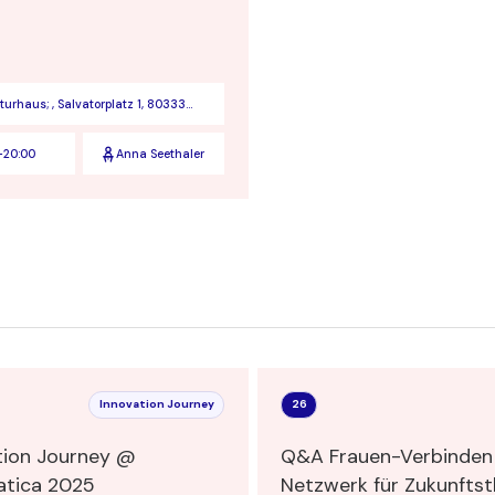
aturhaus; , Salvatorplatz 1, 80333
hen
-
20:00
Anna Seethaler
Innovation Journey
26
tion Journey @
Q&A Frauen-Verbinden – 
tica 2025
Netzwerk für Zukunfts