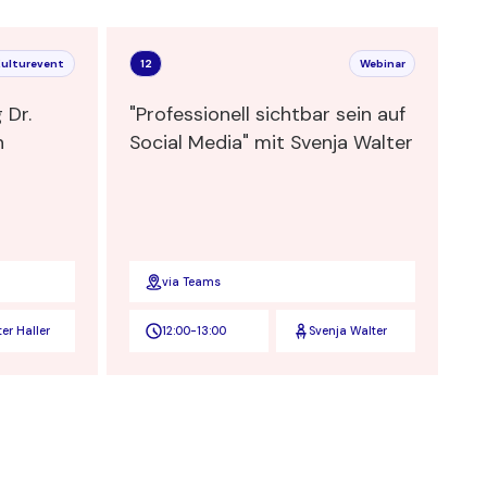
Kulturevent
12
Webinar
 Dr.
"Professionell sichtbar sein auf
n
Social Media" mit Svenja Walter
via Teams
ter Haller
12:00
-
13:00
Svenja Walter