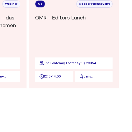
Webinar
05
Kooperationsevent
das
OMR - Editors Lunch
themen
The Fontenay, Fontenay 10, 20354
Hamburg
en-
12:15
-
14:00
Jens
nden
Tönnesmann
und Anke
Rippert