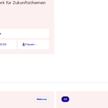
rk für Zukunftsthemen
s
12:30
Frauen-
Verbinden
Webinar
20