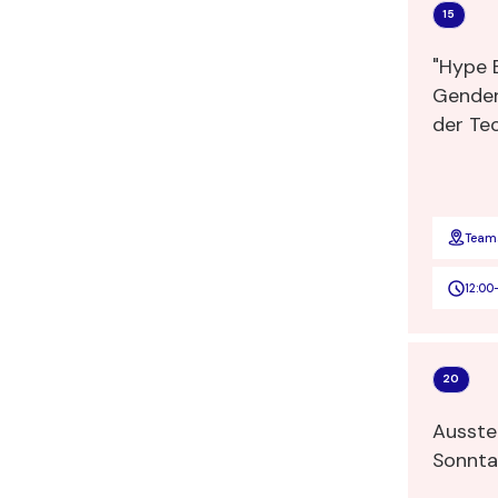
15
"Hype 
Gender
der Te
Innova
navigie
Team
12:00
20
Ausste
Sonnt