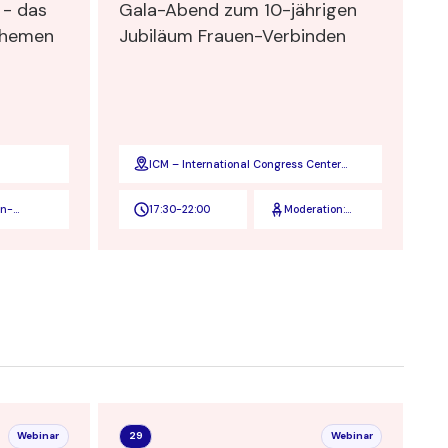
 - das
Gala-Abend zum 10-jährigen
themen
Jubiläum Frauen-Verbinden
ICM – International Congress Center
Messe München
en-
17:30
-
22:00
Moderation:
nden
Andrea
Lauterbach, BR
Fernsehen
Webinar
29
Webinar