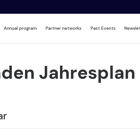
Annual program
Partner networks
Past Events
Newsle
den Jahresplan
ar