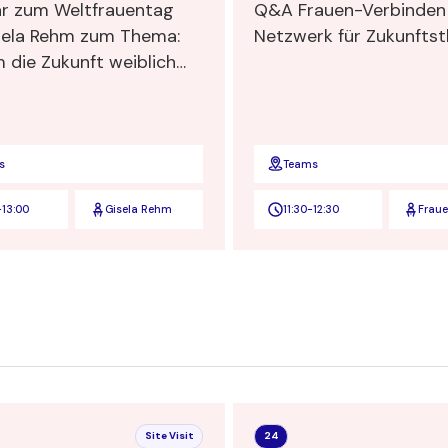
r zum Weltfrauentag
Q&A Frauen-Verbinden
sela Rehm zum Thema:
Netzwerk für Zukunfts
 die Zukunft weiblich
 Gründe, die dies belegen"
s
Teams
-
13:00
Gisela Rehm
11:30
-
12:30
Frau
Verbi
Site Visit
24