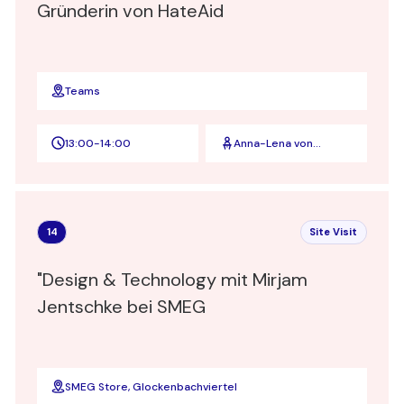
Gründerin von HateAid
Teams
13:00
-
14:00
Anna-Lena von
Hodenberg
14
Site Visit
"Design & Technology mit Mirjam
Jentschke bei SMEG
SMEG Store, Glockenbachviertel