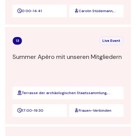
0:00
-
14:41
Carolin Stüdemann,
Vorstandsvorsitzende
von Viva con Agua
13
Live Event
Summer Apèro mit unseren Mitgliedern
Terrasse der archäologischen Staatssammlung,
sola.bar
17:00
-
19:30
Frauen-Verbinden