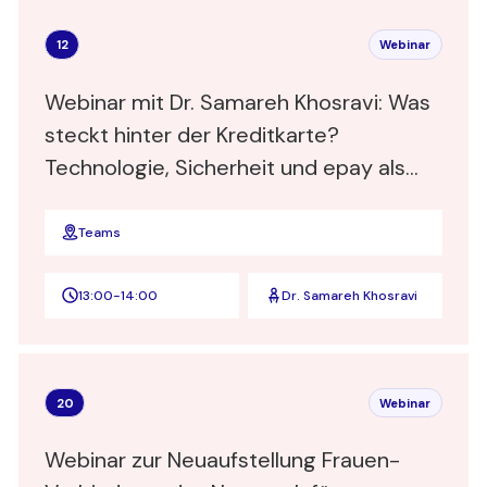
12
Webinar
Webinar mit Dr. Samareh Khosravi: Was
steckt hinter der Kreditkarte?
Technologie, Sicherheit und epay als
Zahlungsdienstleister für Händler und
Kreditkartenanbieter
Teams
13:00
-
14:00
Dr. Samareh Khosravi
20
Webinar
Webinar zur Neuaufstellung Frauen-