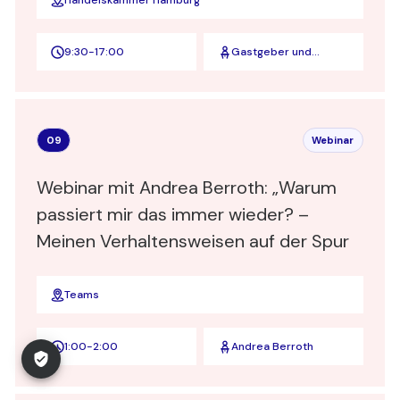
Handelskammer Hamburg
9:30
-
17:00
Gastgeber und
Speaker
09
Webinar
Webinar mit Andrea Berroth: „Warum
passiert mir das immer wieder? –
Meinen Verhaltensweisen auf der Spur
Teams
1:00
-
2:00
Andrea Berroth