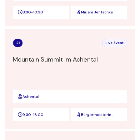
8:30
-
10:30
Mirjam Jentschke
21
Live Event
Mountain Summit im Achental
Achental
9:30
-
16:00
Bürgermeisterin
Martina Gaukler und
Achental Tourismus
Geschäftsführerin
Elisabeth Keihl