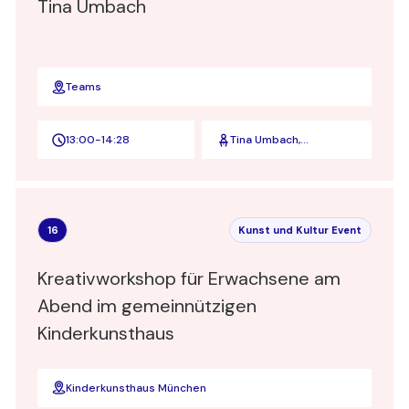
Tina Umbach
Teams
13:00
-
14:28
Tina Umbach,
Organisationsberaterin
I Combining
mindfulness with
measurability in your
organization I Managing
16
Kunst und Kultur Event
Director Corporate
Mindshift
Kreativworkshop für Erwachsene am
Abend im gemeinnützigen
Kinderkunsthaus
Kinderkunsthaus München