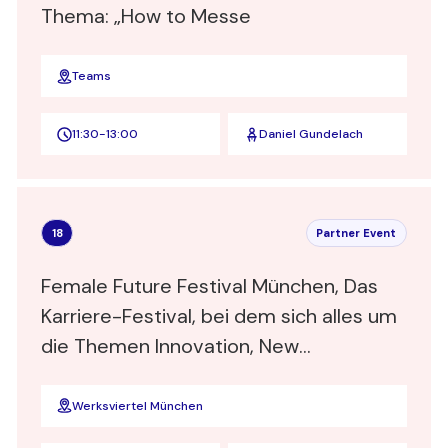
Thema: „How to Messe
Teams
11:30
-
13:00
Daniel Gundelach
18
Partner Event
Female Future Festival München, Das
Karriere-Festival, bei dem sich alles um
die Themen Innovation, New
Leadership, New Work und Job-
Chancen dreht. Sonderkonditionen für
Werksviertel München
Frauen-Verbinden Mitglieder