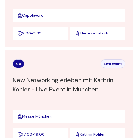
Capolavoro
9:00
-
11:30
Theresa Fritsch
06
Live Event
New Networking erleben mit Kathrin
Köhler - Live Event in München
Messe München
17:00
-
19:00
Kathrin Köhler