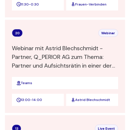
11:30
-
0:30
Frauen-Verbinden
20
Webinar
Webinar mit Astrid Blechschmidt -
Partner, Q_PERIOR AG zum Thema:
Partner und Aufsichtsrätin in einer der
Top 3 deutschen Business und IT-
Beratungen – Wer nicht wagt, der nicht
Teams
gewinnt
13:00
-
14:00
Astrid Blechschmidt
13
Live Event